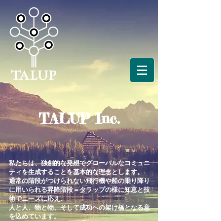
TALUP Inc.
私たちは、独創的な発想でグローバルなコミュニ
ティを生成することを基本的な理念とします。
通常の階段がつけられない飛行機や船の乗り降り
に用いられる昇降階段＝タラップの様に知恵と技
術でニーズに応え、
人と人、物と物、そして成功への架け橋となる意
を
込めています。