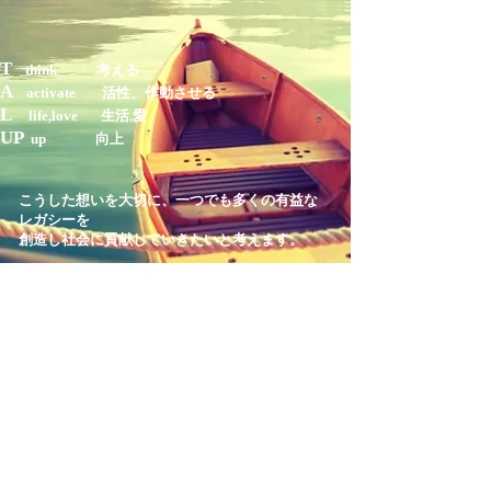
T
think 考える
A
activate 活性、作動させる
L
life,love 生活,愛
UP
up 向上
こうした想いを大切に、一つでも多くの有益な
レガシーを
創造し社会に貢献していきたいと考えます。
2017 TALUP Inc.
©
​PRYVACY POLICY
TALUP ENGLISH BASE